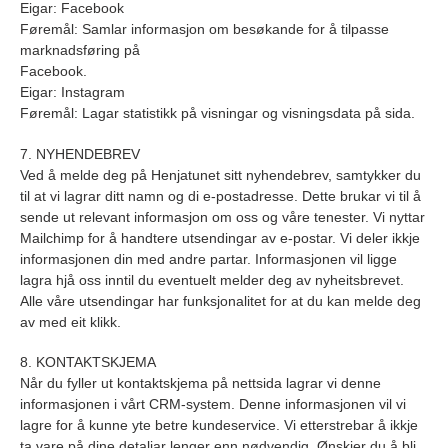
Eigar: Facebook
Føremål: Samlar informasjon om besøkande for å tilpasse
marknadsføring på
Facebook.
Eigar: Instagram
Føremål: Lagar statistikk på visningar og visningsdata på sida.
7. NYHENDEBREV
Ved å melde deg på Henjatunet sitt nyhendebrev, samtykker du
til at vi lagrar ditt namn og di e-postadresse. Dette brukar vi til å
sende ut relevant informasjon om oss og våre tenester. Vi nyttar
Mailchimp for å handtere utsendingar av e-postar. Vi deler ikkje
informasjonen din med andre partar. Informasjonen vil ligge
lagra hjå oss inntil du eventuelt melder deg av nyheitsbrevet.
Alle våre utsendingar har funksjonalitet for at du kan melde deg
av med eit klikk.
8. KONTAKTSKJEMA
Når du fyller ut kontaktskjema på nettsida lagrar vi denne
informasjonen i vårt CRM-system. Denne informasjonen vil vi
lagre for å kunne yte betre kundeservice. Vi etterstrebar å ikkje
ta vare på dine detaljar lenger enn nødvendig. Ønskjer du å bli