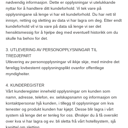
nødvendig informasjon. Dette er opplysningar vi utelukkande
nyttar for å handtere ditt kundeforhold. Vi tek vare på
opplysningane så lenge vi har eit kundeforhold. Du har rett til
innsyn, retting og sletting av data vi har lagra om deg. Etter endt
kundeforhold vil vi ta vare på data så lenge vi ser det
hensiktsmessig for å hjelpe deg med eventuell historikk om du
skulle ha behov for det.
3. UTLEVERING AV PERSONOPPLYSNINGAR TIL
TREDJEPART
Utlevering av personopplysningar vil ikkje skje, med mindre det
føreligg lovbestemt opplysningsplikt ovanfor offentlege
myndigheiter.
4. KUNDEREGISTER
Vårt kunderegister inneheld opplysningar om kunden som
namn, adresse, telefon, ev. selskapsnamn og informasjon om
kontaktpersonar hjå kunden, i tillegg til opplysningar om kva
tenester og produkt kunden har kjøpt. Desse blir lagra i vårt
system så lenge det er tenleg for oss. Ønskjer du å få oversikt
over kva vi har lagra og ev. bli sletta frå vårt hotellsystem, sjå
kapittel om sletting.