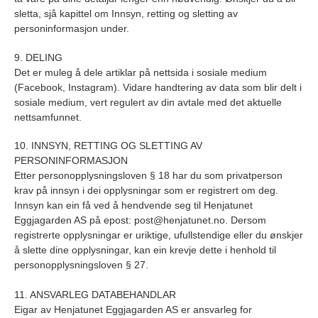
sletta, sjå kapittel om Innsyn, retting og sletting av
personinformasjon under.
9. DELING
Det er muleg å dele artiklar på nettsida i sosiale medium
(Facebook, Instagram). Vidare handtering av data som blir delt i
sosiale medium, vert regulert av din avtale med det aktuelle
nettsamfunnet.
10. INNSYN, RETTING OG SLETTING AV
PERSONINFORMASJON
Etter personopplysningsloven § 18 har du som privatperson
krav på innsyn i dei opplysningar som er registrert om deg.
Innsyn kan ein få ved å hendvende seg til Henjatunet
Eggjagarden AS på epost: post@henjatunet.no. Dersom
registrerte opplysningar er uriktige, ufullstendige eller du ønskjer
å slette dine opplysningar, kan ein krevje dette i henhold til
personopplysningsloven § 27.
11. ANSVARLEG DATABEHANDLAR
Eigar av Henjatunet Eggjagarden AS er ansvarleg for