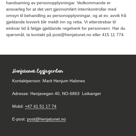
handsaming av personopplysningar. Vedkommande er
ansvarleg for at det vert gjennomført internkontrollar med
omsyn til behandling av personopplysningar, og at ev. avvik frå
gjeldande lovverk blir meldt inn og retta. Vi etterstrebar til
einkvar tid å følgje gjeldande regelverk for personvern. Har du
spørsmål, ta kontakt på post@henjatunet.no eller
415 11 774
.
Henjatunet Eggjagarden
Kontaktperson: Marit Henjum Halsnes
Adresse: Henjavegen 40, NO-6863 Leikanger
Mobil:
+47 41 51 17 74
E-post:
post@henjatunet.no