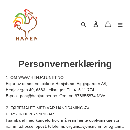
Gå
videre
til
innhaldet
Søk
Logg på
Handleku
Personvernerklæring
1. OM WWW.HENJATUNET.NO
Eigar av denne nettsida er Henjatunet Eggjagarden AS,
Henjavegen 40, 6863 Leikanger. Tlf:
415 11 774
E-post: post@henjatunet.no. Org. nr: 978655874 MVA
2. FØREMÅLET MED VÅR HANDSAMING AV
PERSONOPPLYSNINGAR
I samband med kundeforhold må vi innhente opplysningar som
namn, adresse, epost, telefonnr, organisasjonsnummer og anna